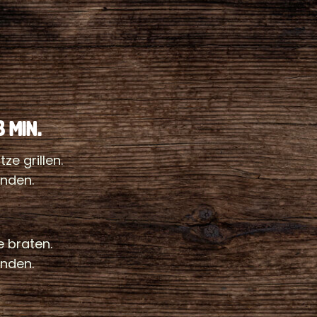
3 MIN.
ze grillen.
nden.
e braten.
nden.