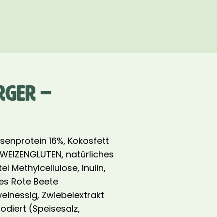
RGER –
bsenprotein 16%, Kokosfett
, WEIZENGLUTEN, natürliches
 Methylcellulose, Inulin,
es Rote Beete
einessig, Zwiebelextrakt
jodiert (Speisesalz,