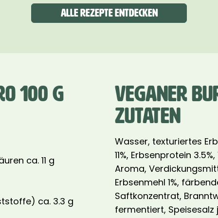
Alle Rezepte entdecken
O 100 G
VEGANER BU
ZUTATEN
Wasser, texturiertes Er
11%, Erbsenprotein 3.5%
uren ca. 11 g
Aroma, Verdickungsmittel
Erbsenmehl 1%, färbend
Saftkonzentrat, Branntw
stoffe) ca. 3.3 g
fermentiert, Speisesalz 