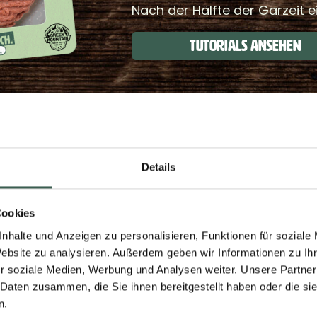
Nach der Hälfte der Garzeit 
Tutorials Ansehen
Details
Cookies
NE BURGER-INSPIRATION GES
nhalte und Anzeigen zu personalisieren, Funktionen für soziale
Website zu analysieren. Außerdem geben wir Informationen zu I
g, was du aus unserem Plant-based Burger machen 
r soziale Medien, Werbung und Analysen weiter. Unsere Partner
dest du kreative Rezeptvorschläge, die dir weiterhel
 Daten zusammen, die Sie ihnen bereitgestellt haben oder die s
n.