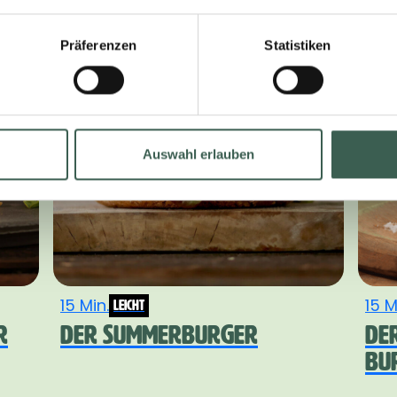
Präferenzen
Statistiken
Auswahl erlauben
15 Min.
15 M
leicht
R
DER SUMMERBURGER
DE
BU