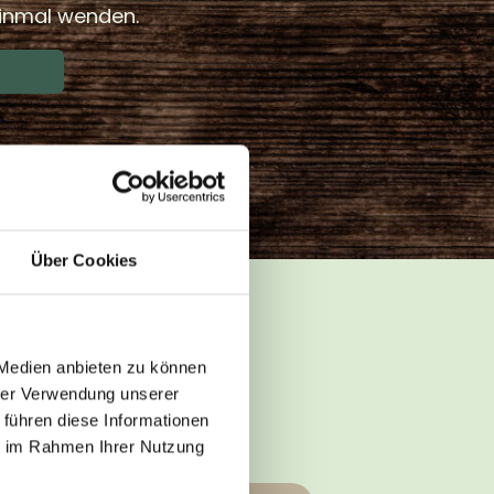
einmal wenden.
Über Cookies
UCHT?
 Medien anbieten zu können
hrer Verwendung unserer
sollst? Hier
 führen diese Informationen
fen:
ie im Rahmen Ihrer Nutzung