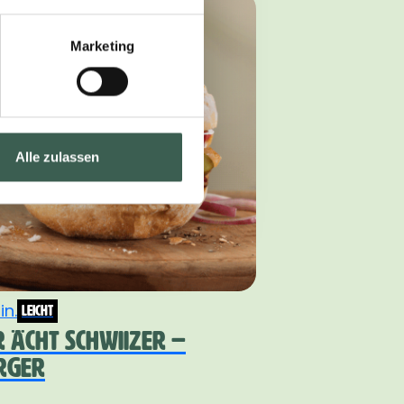
Marketing
Alle zulassen
in.
leicht
R ÄCHT SCHWIIZER –
RGER