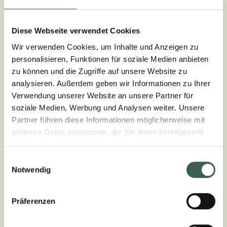
Bendererstrasse 21
FL-9494 Schaan
Diese Webseite verwendet Cookies
Handelsregister Nr.: FL-0002.555.663-7
Dr. Martin Henck CEO
Wir verwenden Cookies, um Inhalte und Anzeigen zu
personalisieren, Funktionen für soziale Medien anbieten
Tel. 058 895 95 95
zu können und die Zugriffe auf unsere Website zu
E-Mail: hilcona@hilcona.com
analysieren. Außerdem geben wir Informationen zu Ihrer
Verwendung unserer Website an unsere Partner für
soziale Medien, Werbung und Analysen weiter. Unsere
Partner führen diese Informationen möglicherweise mit
weiteren Daten zusammen, die Sie ihnen bereitgestellt
KONZEPT UND
haben oder die sie im Rahmen Ihrer Nutzung der Dienste
gesammelt haben.
PROGRAMMIERUNG
Einwilligungsauswahl
Notwendig
CMF Advertising GmbH
Langwiesenweg 29-33
Präferenzen
D-61440 Oberursel