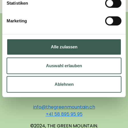
Statistiken
Tel. +49 (0) 61 71-88 78 0
E-Mail: cmf@cmf.de
Marketing
Alle zulassen
Auswahl erlauben
THE GREEN MOUNTAIN
RIEDLÖSERSTRASSE 7
Ablehnen
CH-7302 LANDQUART
info@thegreenmountain.ch
+41 58 895 95 95
©2024, THE GREEN MOUNTAIN.