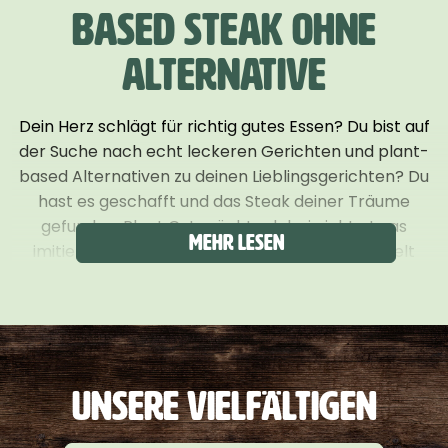
BASED STEAK OHNE
ALTERNATIVE
Dein Herz schlägt für richtig gutes Essen? Du bist auf
der Suche nach echt leckeren Gerichten und plant-
based Alternativen zu deinen Lieblingsgerichten? Du
hast es geschafft und das Steak deiner Träume
gefunden. Plant Cut möchte dabei nicht etwas
Mehr lesen
imitieren, sondern steht für sich allein. Entwickelt
wurde es mit höchsten Ansprüchen an Geschmack
und Textur gemeinsam mit dem zweifachen
Kochweltmeister mit der Schweizer Junioren
Kochnationalmannschaft Mario Garcia. „Mich
begeistert, wie frisch das Produkt wirkt – die leichte
UNSERE VIELFÄLTIGEN
Säure bringt eine schöne Lebendigkeit in den
Geschmack. Ich rieche fruchtige Tomatenaromen,