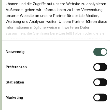
können und die Zugriffe auf unsere Website zu analysieren.
Außerdem geben wir Informationen zu Ihrer Verwendung
unserer Website an unsere Partner für soziale Medien,
Werbung und Analysen weiter. Unsere Partner führen diese
Informationen möglicherweise mit weiteren Daten
mittel
zusammen, die Sie ihnen bereitgestellt haben oder die sie
PLANT CUT PRIME TIME GEGRILLT
im Rahmen Ihrer Nutzung der Dienste gesammelt haben.
Einwilligungsauswahl
Notwendig
Präferenzen
Statistiken
Marketing