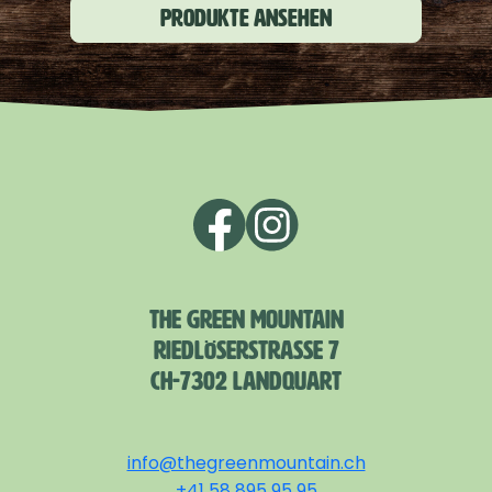
die sich mit einer feinen Umami-Tiefe verbinden“,
Produkte ansehen
schwärmt der Luzerner Spitzenkoch. Dabei behält
Plant Cut aber die typische The Green Mountain
Einfachheit: In der Pfanne oder auf dem Grill ist es
leicht zuzubereiten und macht sich auch in
zahlreichen, vielfältigen Gerichten ganz
hervorragend.
THE GREEN MOUNTAIN
RIEDLÖSERSTRASSE 7
CH-7302 LANDQUART
info@thegreenmountain.ch
+41 58 895 95 95