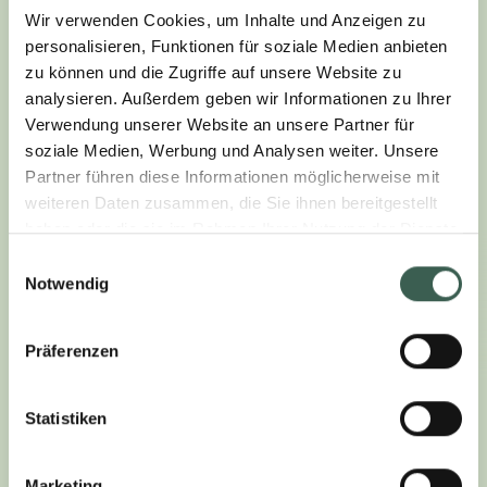
Wir verwenden Cookies, um Inhalte und Anzeigen zu
personalisieren, Funktionen für soziale Medien anbieten
MEDITERRANER GENUSS:
zu können und die Zugriffe auf unsere Website zu
analysieren. Außerdem geben wir Informationen zu Ihrer
UNSER VEGGIE-BURGER-
Verwendung unserer Website an unsere Partner für
soziale Medien, Werbung und Analysen weiter. Unsere
REZEPT
Partner führen diese Informationen möglicherweise mit
weiteren Daten zusammen, die Sie ihnen bereitgestellt
haben oder die sie im Rahmen Ihrer Nutzung der Dienste
Unser Veggie-Burger-Rezept auf italienische Art
gesammelt haben.
bringt authentische italienische Aromen direkt auf
Einwilligungsauswahl
Notwendig
Deinen Grill! Dieser plant-based Burger kombiniert
zarten Mozzarella, der für eine cremige Note sorgt,
mit aromatischen getrockneten Tomaten, die dem
Präferenzen
Mehr lesen
Burger eine intensive Geschmackstiefe verleihen.
Frischer Rucola rundet das Ganze ab und sorgt für
Statistiken
einen pikanten Kick.
Dieses Veggie-Burger-Rezept
ist perfekt für alle, die
Marketing