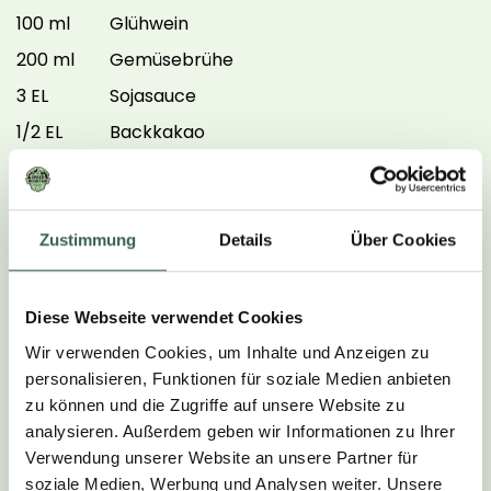
100 ml
Glühwein
200 ml
Gemüsebrühe
3 EL
Sojasauce
1/2 EL
Backkakao
grobes Meersalz
etwas Salz und Pfeffer
Pflanzenöl (zum Anbraten)
Zustimmung
Details
Über Cookies
SO WIRD'S GEMACHT:
Diese Webseite verwendet Cookies
Wir verwenden Cookies, um Inhalte und Anzeigen zu
1.
personalisieren, Funktionen für soziale Medien anbieten
zu können und die Zugriffe auf unsere Website zu
Den Ofen auf 180°C vorheizen. Karotten waschen,
analysieren. Außerdem geben wir Informationen zu Ihrer
den Grossteil des Grüns entfernen und trocken
Verwendung unserer Website an unsere Partner für
soziale Medien, Werbung und Analysen weiter. Unsere
tupfen. Karotten der Länge nach in lange Stücke