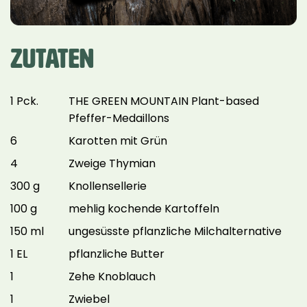
ZUTATEN
1 Pck.
THE GREEN MOUNTAIN Plant-based
Pfeffer-Medaillons
6
Karotten mit Grün
4
Zweige Thymian
300 g
Knollensellerie
100 g
mehlig kochende Kartoffeln
150 ml
ungesüsste pflanzliche Milchalternative
1 EL
pflanzliche Butter
1
Zehe Knoblauch
1
Zwiebel