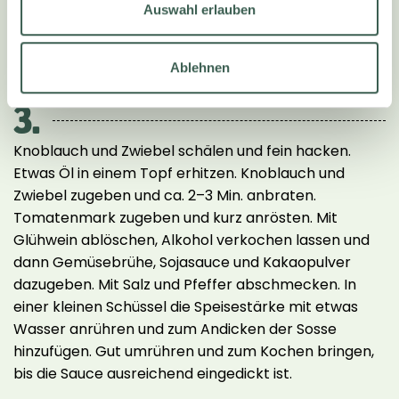
einem feinen, cremigen Püree verarbeiten. Mit Salz
Auswahl erlauben
und Pfeffer abschmecken.Sauce anrühren:
Cranberry-Sauce, Mayo, Senf und Gewürze
Ablehnen
verrühren, abschmecken.
3.
Knoblauch und Zwiebel schälen und fein hacken.
Etwas Öl in einem Topf erhitzen. Knoblauch und
Zwiebel zugeben und ca. 2–3 Min. anbraten.
Tomatenmark zugeben und kurz anrösten. Mit
Glühwein ablöschen, Alkohol verkochen lassen und
dann Gemüsebrühe, Sojasauce und Kakaopulver
dazugeben. Mit Salz und Pfeffer abschmecken. In
einer kleinen Schüssel die Speisestärke mit etwas
Wasser anrühren und zum Andicken der Sosse
hinzufügen. Gut umrühren und zum Kochen bringen,
bis die Sauce ausreichend eingedickt ist.